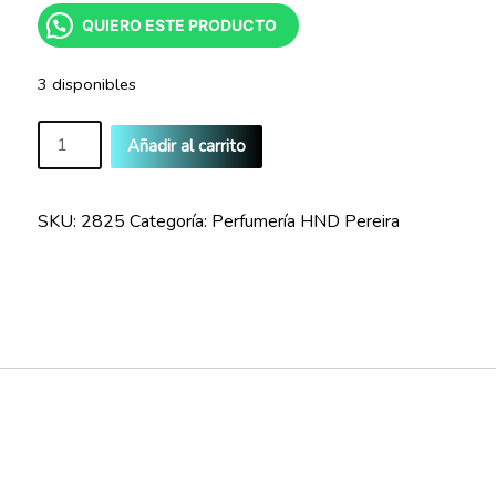
QUIERO ESTE PRODUCTO
3 disponibles
Vibez
Añadir al carrito
Deo
Colonia
Femenina
SKU:
2825
Categoría:
Perfumería HND Pereira
75ml
cantidad