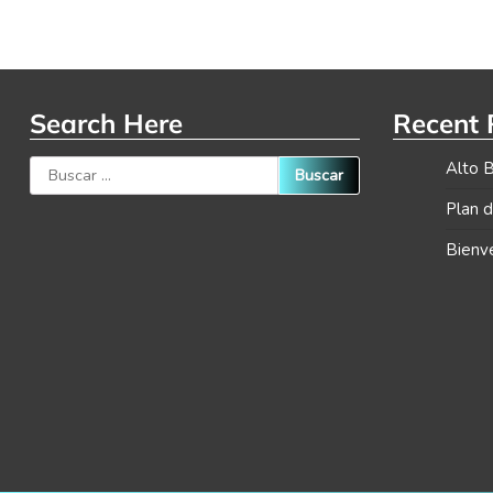
Search Here
Recent 
Buscar:
Alto B
Plan 
Bienv